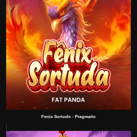
Fenix Sortudo - Pragmatic