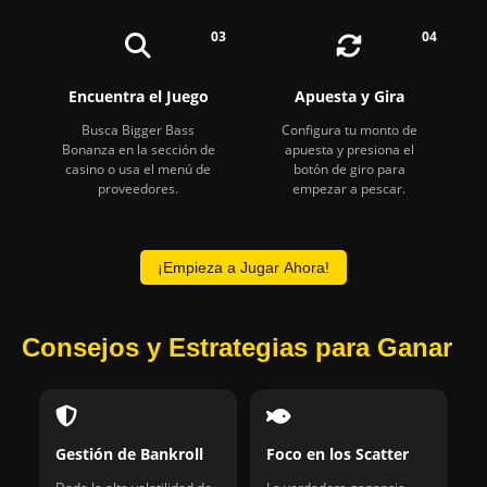
03
04
Encuentra el Juego
Apuesta y Gira
Busca Bigger Bass
Configura tu monto de
Bonanza en la sección de
apuesta y presiona el
casino o usa el menú de
botón de giro para
proveedores.
empezar a pescar.
¡Empieza a Jugar Ahora!
Consejos y Estrategias para Ganar
Gestión de Bankroll
Foco en los Scatter