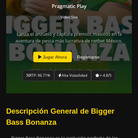
Pragmatic Play
Video Slot
Lanza el anzuelo y captura premios masivos en la
aventura de pesca más lucrativa de netbet México.
Jugar Ahora
Registrarse
RTP: 96.71%
Alta Volatilidad
⭐ 4.8/5
Descripción General de Bigger
Bass Bonanza
Bigger Bass Bonanza es la evolución perfecta de los