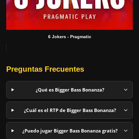
6 Jokers - Pragmatic
Preguntas Frecuentes
¿Qué es Bigger Bass Bonanza?
¿Cuál es el RTP de Bigger Bass Bonanza?
¿Puedo jugar Bigger Bass Bonanza gratis?