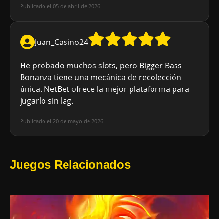
Publicado el 05 de abril de 2026
Juan_Casino24
He probado muchos slots, pero Bigger Bass
Bonanza tiene una mecánica de recolección
única. NetBet ofrece la mejor plataforma para
jugarlo sin lag.
Publicado el 20 de mayo de 2026
Juegos Relacionados