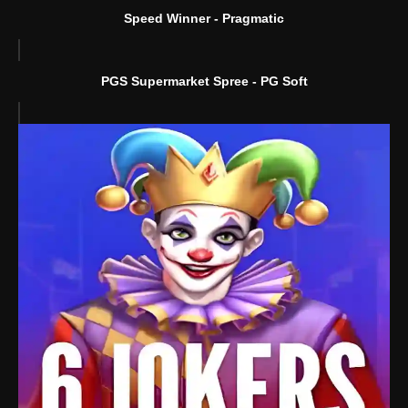
Speed Winner - Pragmatic
PGS Supermarket Spree - PG Soft