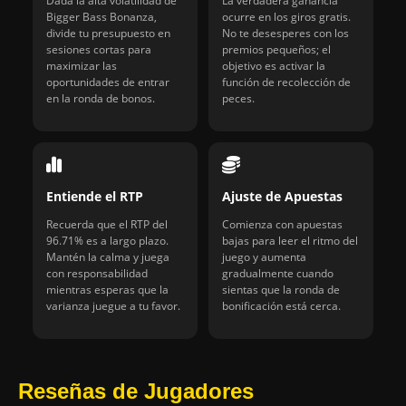
Dada la alta volatilidad de
La verdadera ganancia
Bigger Bass Bonanza,
ocurre en los giros gratis.
divide tu presupuesto en
No te desesperes con los
sesiones cortas para
premios pequeños; el
maximizar las
objetivo es activar la
oportunidades de entrar
función de recolección de
en la ronda de bonos.
peces.
Entiende el RTP
Ajuste de Apuestas
Recuerda que el RTP del
Comienza con apuestas
96.71% es a largo plazo.
bajas para leer el ritmo del
Mantén la calma y juega
juego y aumenta
con responsabilidad
gradualmente cuando
mientras esperas que la
sientas que la ronda de
varianza juegue a tu favor.
bonificación está cerca.
Reseñas de Jugadores