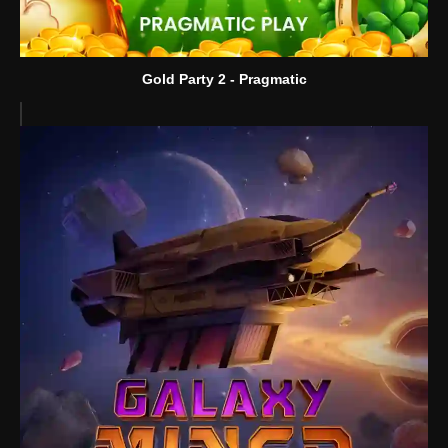
Gold Party 2 - Pragmatic