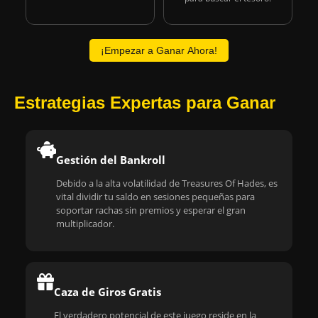
¡Empezar a Ganar Ahora!
Estrategias Expertas para Ganar
Gestión del Bankroll
Debido a la alta volatilidad de Treasures Of Hades, es
vital dividir tu saldo en sesiones pequeñas para
soportar rachas sin premios y esperar el gran
multiplicador.
Caza de Giros Gratis
El verdadero potencial de este juego reside en la