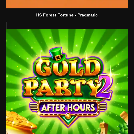
HS Forest Fortune - Pragmatic