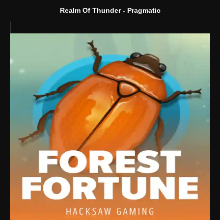
Realm Of Thunder - Pragmatic