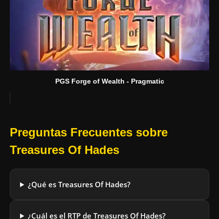
PGS Forge of Wealth - Pragmatic
Preguntas Frecuentes sobre
Treasures Of Hades
¿Qué es Treasures Of Hades?
¿Cuál es el RTP de Treasures Of Hades?