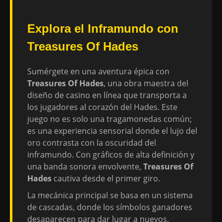
Explora el Inframundo con
Treasures Of Hades
Sumérgete en una aventura épica con
Treasures Of Hades
, una obra maestra del
diseño de casino en línea que transporta a
los jugadores al corazón del Hades. Este
juego no es solo una tragamonedas común;
es una experiencia sensorial donde el lujo del
oro contrasta con la oscuridad del
inframundo. Con gráficos de alta definición y
una banda sonora envolvente,
Treasures Of
Hades
cautiva desde el primer giro.
La mecánica principal se basa en un sistema
de cascadas, donde los símbolos ganadores
desaparecen para dar lugar a nuevos,