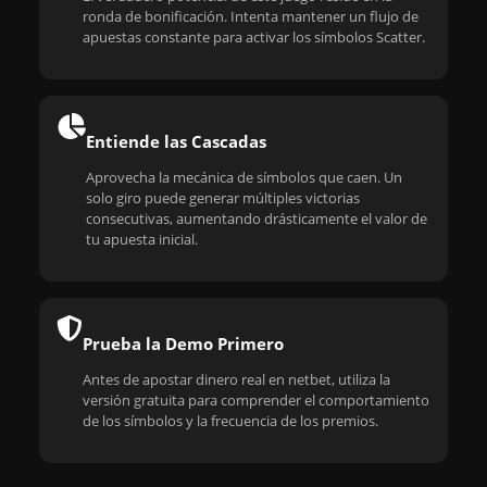
ronda de bonificación. Intenta mantener un flujo de
apuestas constante para activar los símbolos Scatter.
Entiende las Cascadas
Aprovecha la mecánica de símbolos que caen. Un
solo giro puede generar múltiples victorias
consecutivas, aumentando drásticamente el valor de
tu apuesta inicial.
Prueba la Demo Primero
Antes de apostar dinero real en netbet, utiliza la
versión gratuita para comprender el comportamiento
de los símbolos y la frecuencia de los premios.