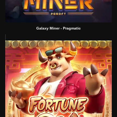
Galaxy Miner - Pragmatic