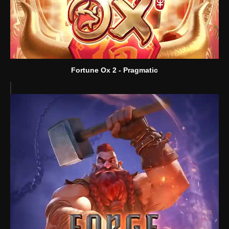
Fortune Ox 2 - Pragmatic